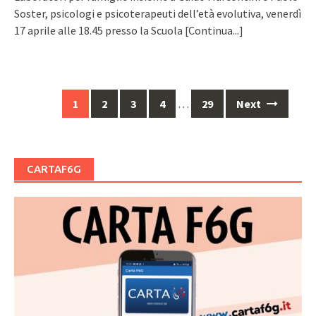
Soster, psicologi e psicoterapeuti dell’età evolutiva, venerdì
17 aprile alle 18.45 presso la Scuola
[Continua...]
Posts
1
2
3
4
…
29
Next
navigation
CARTAF6G