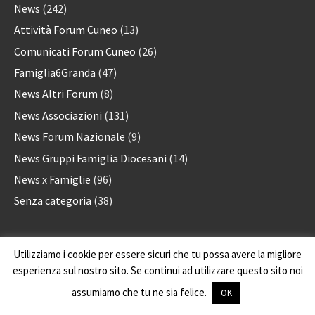
News
(242)
Attività Forum Cuneo
(13)
Comunicati Forum Cuneo
(26)
Famiglia6Granda
(47)
News Altri Forum
(8)
News Associazioni
(131)
News Forum Nazionale
(9)
News Gruppi Famiglia Diocesani
(14)
News x Famiglie
(96)
Senza categoria
(38)
Utilizziamo i cookie per essere sicuri che tu possa avere la migliore
Forum delle Associazioni familiari della provincia di Cuneo
via A. Rossi, 28 - 12100 Cuneo - CF: 96076270048
esperienza sul nostro sito. Se continui ad utilizzare questo sito noi
Proudly powered by
Icobasco
with WordPress.
assumiamo che tu ne sia felice.
OK
Theme: Awaken by
ThemezHut