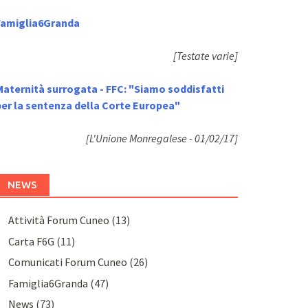
Famiglia6Granda
[Testate varie]
Maternità surrogata - FFC: "Siamo soddisfatti
per la sentenza della Corte Europea"
[L'Unione Monregalese - 01/02/17]
NEWS
Attività Forum Cuneo
(13)
Carta F6G
(11)
Comunicati Forum Cuneo
(26)
Famiglia6Granda
(47)
News
(73)