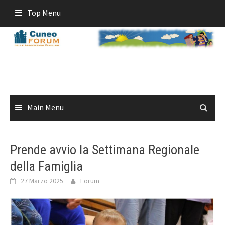
Skip
Top Menu
to
content
Main Menu
Prende avvio la Settimana Regionale
della Famiglia
27 Marzo 2025
Forum