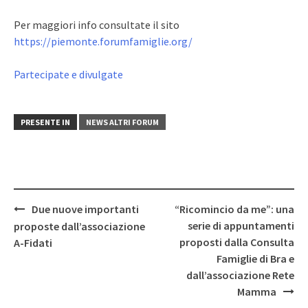
Per maggiori info consultate il sito
https://piemonte.forumfamiglie.org/
Partecipate e divulgate
PRESENTE IN
NEWS ALTRI FORUM
Post
Due nuove importanti
“Ricomincio da me”: una
navigation
serie di appuntamenti
proposte dall’associazione
proposti dalla Consulta
A-Fidati
Famiglie di Bra e
dall’associazione Rete
Mamma