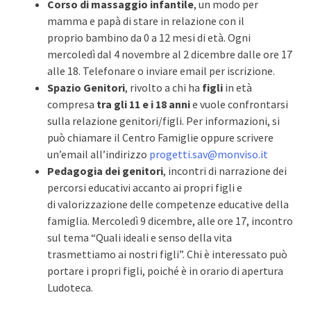
Corso di massaggio infantile
, un modo per
mamma e papà di stare in relazione con il
proprio bambino da 0 a 12 mesi di età. Ogni
mercoledì dal 4 novembre al 2 dicembre dalle ore 17
alle 18. Telefonare o inviare email per iscrizione.
Spazio Genitori
, rivolto a chi ha
figli
in età
compresa
tra gli 11 e i 18 anni
e vuole confrontarsi
sulla relazione genitori/figli. Per informazioni, si
può chiamare il Centro Famiglie oppure scrivere
un’email all’indirizzo
progetti.sav@monviso.it
Pedagogia dei genitori
, incontri di narrazione dei
percorsi educativi accanto ai propri figli e
di valorizzazione delle competenze educative della
famiglia. Mercoledì 9 dicembre, alle ore 17, incontro
sul tema “Quali ideali e senso della vita
trasmettiamo ai nostri figli”. Chi è interessato può
portare i propri figli, poiché è in orario di apertura
Ludoteca.