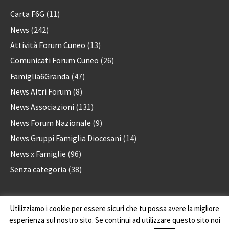
Carta F6G
(11)
News
(242)
Attività Forum Cuneo
(13)
Comunicati Forum Cuneo
(26)
Famiglia6Granda
(47)
News Altri Forum
(8)
News Associazioni
(131)
News Forum Nazionale
(9)
News Gruppi Famiglia Diocesani
(14)
News x Famiglie
(96)
Senza categoria
(38)
Utilizziamo i cookie per essere sicuri che tu possa avere la migliore
Forum delle Associazioni familiari della provincia di Cuneo
via A. Rossi, 28 - 12100 Cuneo - CF: 96076270048
esperienza sul nostro sito. Se continui ad utilizzare questo sito noi