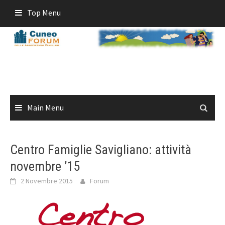
Skip
Top Menu
to
content
Main Menu
Centro Famiglie Savigliano: attività
novembre ’15
2 Novembre 2015
Forum