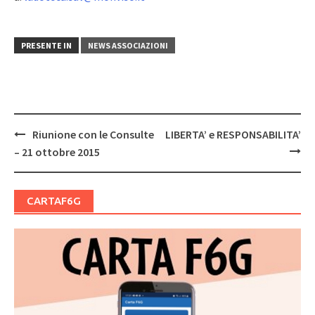
PRESENTE IN
NEWS ASSOCIAZIONI
Post
Riunione con le Consulte
LIBERTA’ e RESPONSABILITA’
navigation
– 21 ottobre 2015
CARTAF6G