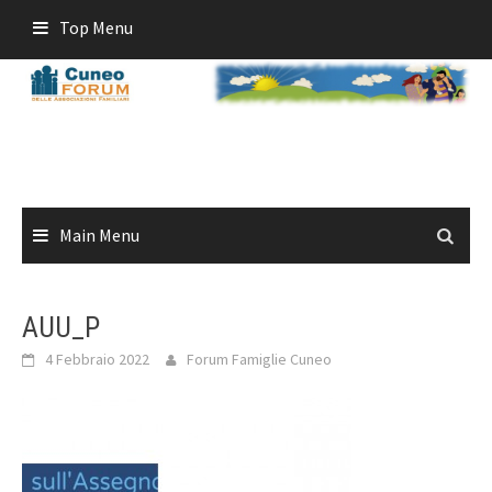
Skip
Top Menu
to
content
Main Menu
AUU_P
4 Febbraio 2022
Forum Famiglie Cuneo