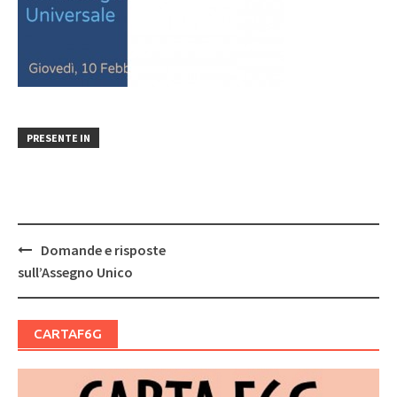
PRESENTE IN
Post
Domande e risposte
navigation
sull’Assegno Unico
CARTAF6G