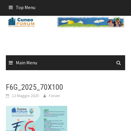
Skip
Top Menu
to
content
Main Menu
F6G_2025_70X100
12 Maggio 2025
Forum