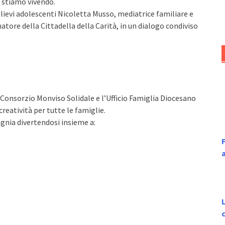
i stiamo vivendo.
allievi adolescenti Nicoletta Musso, mediatrice familiare e
atore della Cittadella della Carità, in un dialogo condiviso
Consorzio Monviso Solidale e l’Ufficio Famiglia Diocesano
eatività per tutte le famiglie.
nia divertendosi insieme a:
F
L