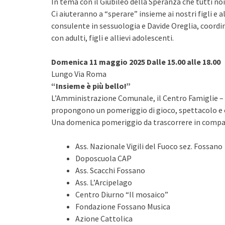
In tema con il Giubileo della Speranza che tutti no
Ci aiuteranno a “sperare” insieme ai nostri figli e 
consulente in sessuologia e Davide Oreglia, coordin
con adulti, figli e allievi adolescenti.
Domenica 11 maggio 2025 Dalle 15.00 alle 18.00
Lungo Via Roma
“Insieme è più bello!”
L’Amministrazione Comunale, il Centro Famiglie – 
propongono un pomeriggio di gioco, spettacolo e cr
Una domenica pomeriggio da trascorrere in compag
Ass. Nazionale Vigili del Fuoco sez. Fossano
Doposcuola CAP
Ass. Scacchi Fossano
Ass. L’Arcipelago
Centro Diurno “Il mosaico”
Fondazione Fossano Musica
Azione Cattolica