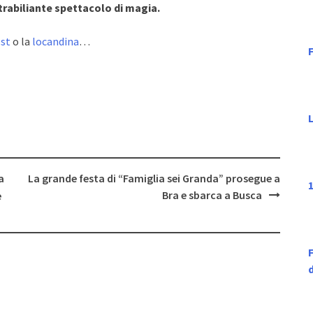
trabiliante spettacolo di magia.
st
o la
locandina
…
F
a
La grande festa di “Famiglia sei Granda” prosegue a
1
Bra e sbarca a Busca
e
F