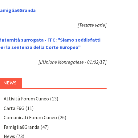
Famiglia6Granda
[Testate varie]
Maternità surrogata - FFC: "Siamo soddisfatti
per la sentenza della Corte Europea"
[L'Unione Monregalese - 01/02/17]
NEWS
Attività Forum Cuneo
(13)
Carta F6G
(11)
Comunicati Forum Cuneo
(26)
Famiglia6Granda
(47)
News
(73)