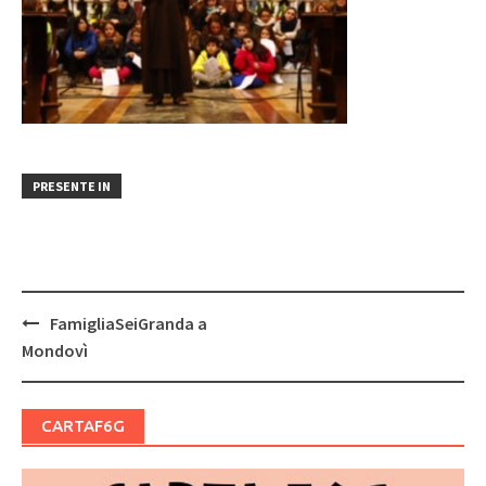
PRESENTE IN
Post
FamigliaSeiGranda a
navigation
Mondovì
CARTAF6G