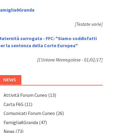
Famiglia6Granda
[Testate varie]
Maternità surrogata - FFC: "Siamo soddisfatti
per la sentenza della Corte Europea"
[L'Unione Monregalese - 01/02/17]
NEWS
Attività Forum Cuneo
(13)
Carta F6G
(11)
Comunicati Forum Cuneo
(26)
Famiglia6Granda
(47)
News
(73)