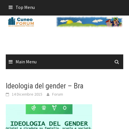
Skip
Top Menu
to
content
Main Menu
Ideologia del gender – Bra
14 Dicembre 2015
Forum