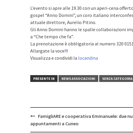
L’evento si apre alle 19.30 con un aperi-cena offerto
gospel “Anno Domini”, un coro italiano interconfes
attuale direttore, Aurelio Pitino.
Gli Anno Domini hanno le spalle collaborazioni i
a “Che tempo che fa”.
La prenotazione è obbligatoria al numero 320 0151
Allargate la voce!!!
Visualizza e condividi la
locandina
PRESENTE IN
NEWS ASSOCIAZIONI
SENZA CATEGORIA
Post
FamigliARE e cooperativa Emmanuele: due nu
navigation
appuntamenti a Cuneo