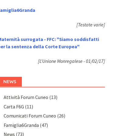
Famiglia6Granda
[Testate varie]
Maternità surrogata - FFC: "Siamo soddisfatti
per la sentenza della Corte Europea"
[L'Unione Monregalese - 01/02/17]
NEWS
Attività Forum Cuneo
(13)
Carta F6G
(11)
Comunicati Forum Cuneo
(26)
Famiglia6Granda
(47)
News
(73)