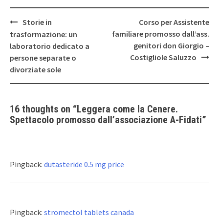
Post
Storie in
Corso per Assistente
navigation
familiare promosso dall’ass.
trasformazione: un
genitori don Giorgio –
laboratorio dedicato a
Costigliole Saluzzo
persone separate o
divorziate sole
16 thoughts on “
Leggera come la Cenere.
Spettacolo promosso dall’associazione A-Fidati
”
Pingback:
dutasteride 0.5 mg price
Pingback:
stromectol tablets canada