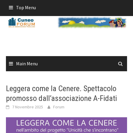
Skip
Top Menu
to
content
Main Menu
Leggera come la Cenere. Spettacolo
promosso dall’associazione A-Fidati
7 Novembre 2025
Forum