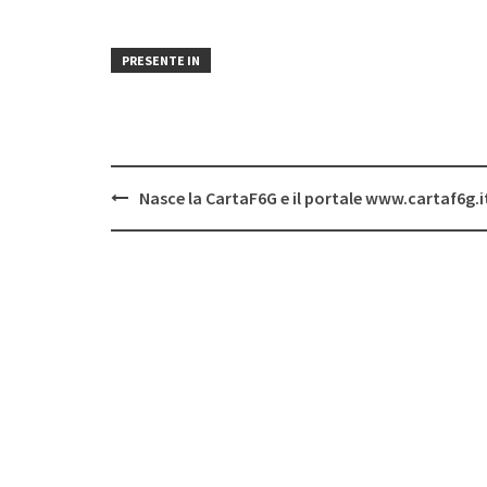
PRESENTE IN
Post
Nasce la CartaF6G e il portale www.cartaf6g.i
navigation