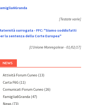
Famiglia6Granda
[Testate varie]
Maternità surrogata - FFC: "Siamo soddisfatti
per la sentenza della Corte Europea"
[L'Unione Monregalese - 01/02/17]
NEWS
Attività Forum Cuneo
(13)
Carta F6G
(11)
Comunicati Forum Cuneo
(26)
Famiglia6Granda
(47)
News
(73)