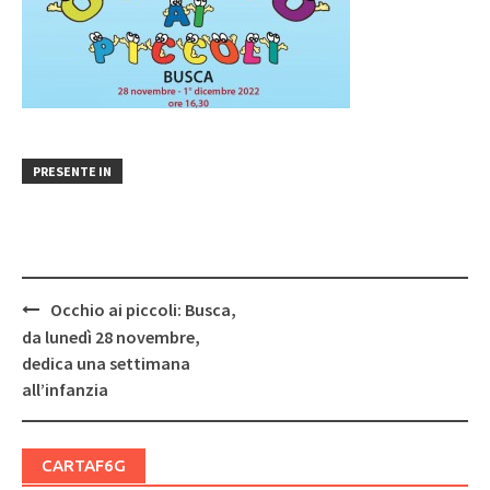
PRESENTE IN
Post
Occhio ai piccoli: Busca,
navigation
da lunedì 28 novembre,
dedica una settimana
all’infanzia
CARTAF6G