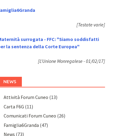
Famiglia6Granda
[Testate varie]
Maternità surrogata - FFC: "Siamo soddisfatti
per la sentenza della Corte Europea"
[L'Unione Monregalese - 01/02/17]
NEWS
Attività Forum Cuneo
(13)
Carta F6G
(11)
Comunicati Forum Cuneo
(26)
Famiglia6Granda
(47)
News
(73)