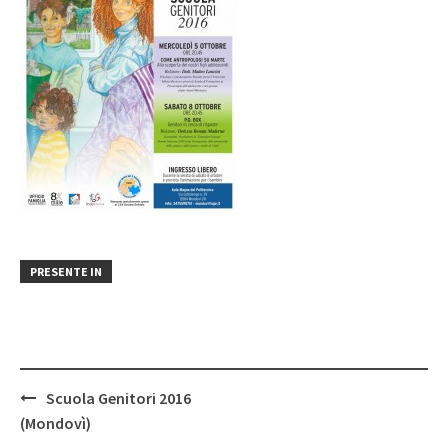
PRESENTE IN
Post
Scuola Genitori 2016
navigation
(Mondovì)