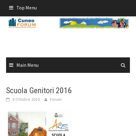
Skip
Top Menu
to
content
Main Menu
Scuola Genitori 2016
8 Ottobre 2016
Forum