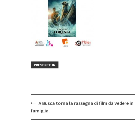
PRESENTE IN
Post
A Busca torna la rassegna di film da vedere in
navigation
famiglia.