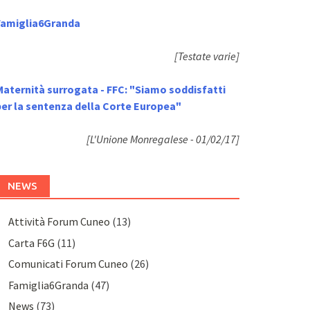
Famiglia6Granda
[Testate varie]
Maternità surrogata - FFC: "Siamo soddisfatti
per la sentenza della Corte Europea"
[L'Unione Monregalese - 01/02/17]
NEWS
Attività Forum Cuneo
(13)
Carta F6G
(11)
Comunicati Forum Cuneo
(26)
Famiglia6Granda
(47)
News
(73)