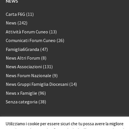
NEWS
Carta F6G
(11)
News
(242)
Attività Forum Cuneo
(13)
Comunicati Forum Cuneo
(26)
Famiglia6Granda
(47)
News Altri Forum
(8)
News Associazioni
(131)
News Forum Nazionale
(9)
News Gruppi Famiglia Diocesani
(14)
News x Famiglie
(96)
Senza categoria
(38)
Utilizziamo i cookie per essere sicuri che tu possa avere la migliore
Forum delle Associazioni familiari della provincia di Cuneo