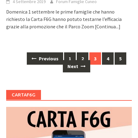
4 Settembre 2019
Forum Famiglie Cuneo
Domenica 1 settembre le prime famiglie che hanno
richiesto la Carta F6G hanno potuto testarne l’efficacia
grazie alla promozione che il Parco Zoom
[Continua...]
Posts
Previous
1
2
3
4
5
navigation
Next
CARTAF6G