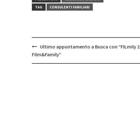
TAG
CONSULENTI FAMILIARI
Post
Ultimo appuntamento a Busca con “FILmily 2
navigation
Film&Family”