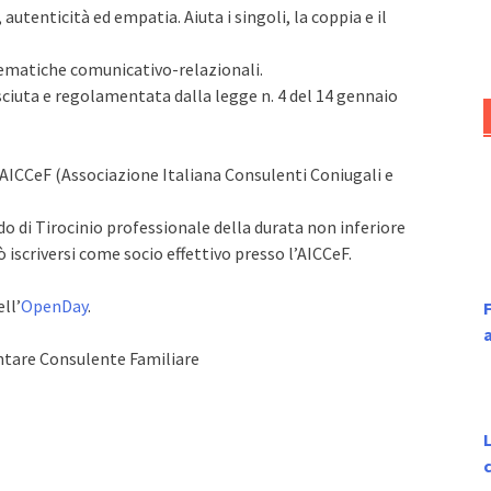
autenticità ed empatia. Aiuta i singoli, la coppia e il
blematiche comunicativo-relazionali.
ciuta e regolamentata dalla legge n. 4 del 14 gennaio
’AICCeF (Associazione Italiana Consulenti Coniugali e
do di Tirocinio professionale della durata non inferiore
 iscriversi come socio effettivo presso l’AICCeF.
ll’
OpenDay
.
F
entare Consulente Familiare
L