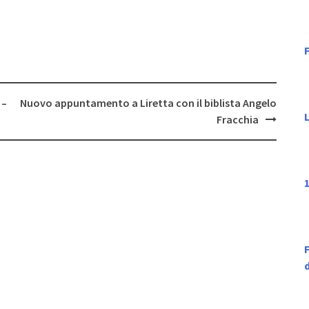
F
 –
Nuovo appuntamento a Liretta con il biblista Angelo
Fracchia
1
F