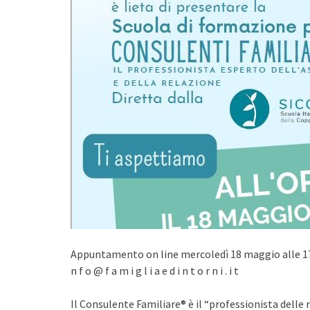
Appuntamento on line mercoledì 18 maggio alle 17.3
n f o @ f a m i g l i a e d i n t o r n i . i t
Il Consulente Familiare® è il “professionista delle 