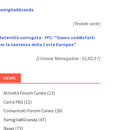
Famiglia6Granda
[Testate varie]
Maternità surrogata - FFC: "Siamo soddisfatti
per la sentenza della Corte Europea"
[L'Unione Monregalese - 01/02/17]
NEWS
Attività Forum Cuneo
(13)
Carta F6G
(11)
Comunicati Forum Cuneo
(26)
Famiglia6Granda
(47)
News
(73)