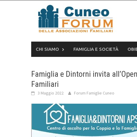
Skip
to
content
CHI SIAMO
FAMIGLIA E SOCIETÀ
OBI
Famiglia e Dintorni invita all’Ope
Familiari
3 Maggio 2022
Forum Famiglie Cuneo