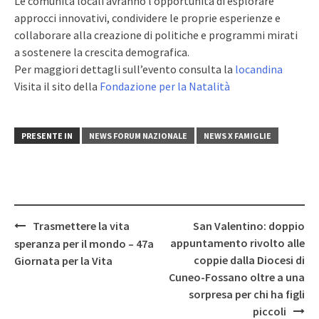
Le comunità locali avranno l’opportunità di esplorare
approcci innovativi, condividere le proprie esperienze e
collaborare alla creazione di politiche e programmi mirati
a sostenere la crescita demografica.
Per maggiori dettagli sull’evento consulta la
locandina
Visita il sito della
Fondazione per la Natalità
PRESENTE IN
NEWS FORUM NAZIONALE
NEWS X FAMIGLIE
Post
Trasmettere la vita
San Valentino: doppio
navigation
appuntamento rivolto alle
speranza per il mondo – 47a
coppie dalla Diocesi di
Giornata per la Vita
Cuneo-Fossano oltre a una
sorpresa per chi ha figli
piccoli