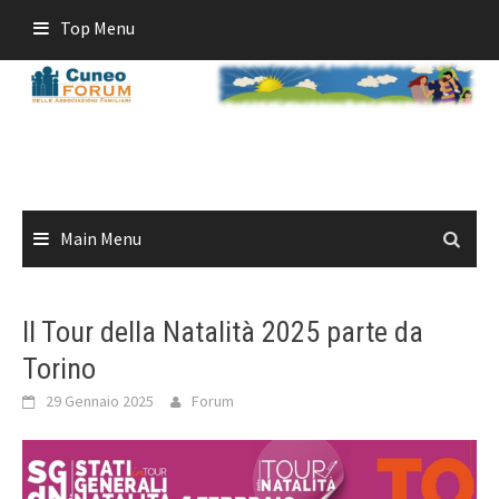
Skip
Top Menu
to
content
Main Menu
Il Tour della Natalità 2025 parte da
Torino
29 Gennaio 2025
Forum