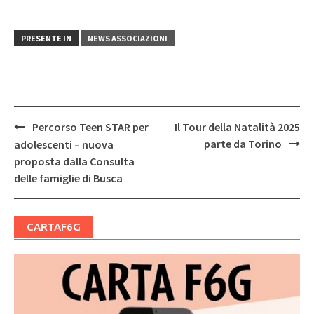
PRESENTE IN
NEWS ASSOCIAZIONI
Post
Percorso Teen STAR per
Il Tour della Natalità 2025
navigation
parte da Torino
adolescenti – nuova
proposta dalla Consulta
delle famiglie di Busca
CARTAF6G