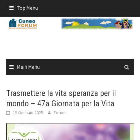
Skip
Top Menu
to
content
Main Menu
Trasmettere la vita speranza per il
mondo – 47a Giornata per la Vita
19 Gennaio 2025
Forum