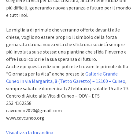
scegliere la vita per la sua creatura, anche nelle situazioni
più difficili, generando nuova speranza e futuro per il mondo
e tutti noi.
Le migliaia di primule che verranno offerte davanti alle
chiese, vogliono essere proprio il simbolo della forza
gernarata da una nuova vita che sfida una società sempre
più involuta su se stessa: una piantina che sfida l’inverno e
offre i suoi colori e la sua speranza di futuro.
Anche epr questa edizione potrete trovare le primule della
“Giornata per la Vita” anche presso le
Gallerie Grande
Cuneo in via Margarita, 8 (Tetto Garetto) – 12100 – Cuneo
,
sempre sabato e domenica 1/2 febbraio p.v. dalle 15 alle 19.
Centro di Aiuto alla Vita di Cuneo – ODV – ETS
353 4162258
cavcuneo2020@gmail.com
www.cavcuneo.org
Visualizza la locandina