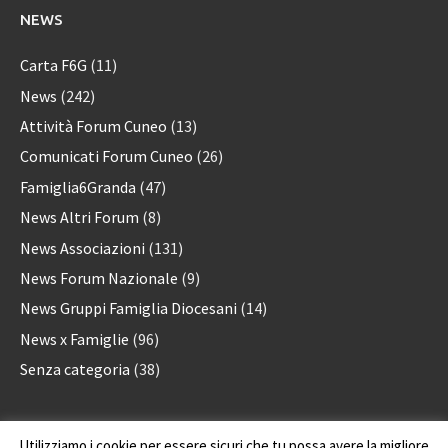
NEWS
Carta F6G
(11)
News
(242)
Attività Forum Cuneo
(13)
Comunicati Forum Cuneo
(26)
Famiglia6Granda
(47)
News Altri Forum
(8)
News Associazioni
(131)
News Forum Nazionale
(9)
News Gruppi Famiglia Diocesani
(14)
News x Famiglie
(96)
Senza categoria
(38)
Utilizziamo i cookie per essere sicuri che tu possa avere la migliore
Forum delle Associazioni familiari della provincia di Cuneo