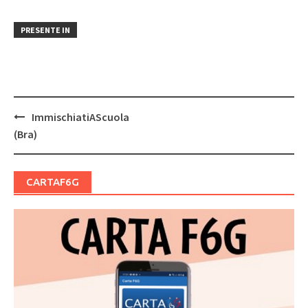
PRESENTE IN
Post
ImmischiatiAScuola
navigation
(Bra)
CARTAF6G