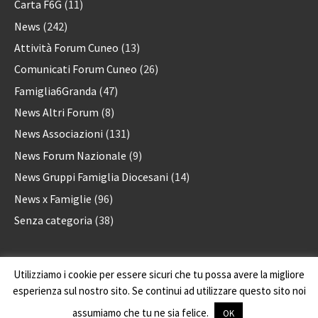
Carta F6G
(11)
News
(242)
Attività Forum Cuneo
(13)
Comunicati Forum Cuneo
(26)
Famiglia6Granda
(47)
News Altri Forum
(8)
News Associazioni
(131)
News Forum Nazionale
(9)
News Gruppi Famiglia Diocesani
(14)
News x Famiglie
(96)
Senza categoria
(38)
Utilizziamo i cookie per essere sicuri che tu possa avere la migliore
Forum delle Associazioni familiari della provincia di Cuneo
via A. Rossi, 28 - 12100 Cuneo - CF: 96076270048
esperienza sul nostro sito. Se continui ad utilizzare questo sito noi
Proudly powered by
Icobasco
with WordPress.
assumiamo che tu ne sia felice.
OK