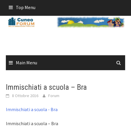
Skip
Top Menu
to
content
Main Menu
Immischiati a scuola – Bra
8 Ottobre 2016
Forum
Immischiati a scuola - Bra
Immischiati a scuola – Bra