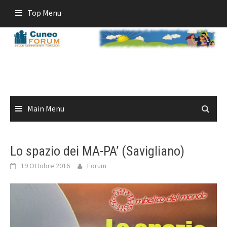
Skip
Top Menu
to
content
Main Menu
Lo spazio dei MA-PA’ (Savigliano)
19 Ottobre 2016
Forum