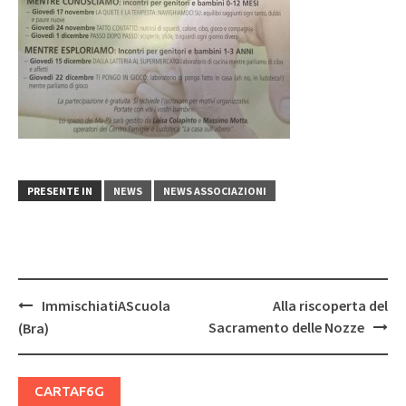
PRESENTE IN
NEWS
NEWS ASSOCIAZIONI
Post
ImmischiatiAScuola
Alla riscoperta del
navigation
Sacramento delle Nozze
(Bra)
CARTAF6G